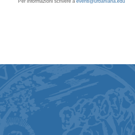
Per informazioni scrivere a
eventi@urbaniana.edu