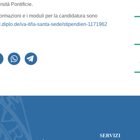
sità Pontificie.
informazioni e i moduli per la candidatura sono
uhl.diplo.de/va-it/la-santa-sede/stipendien-1171962
SERVIZI