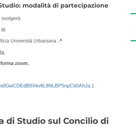
i Studio: modalità di partecipazione
 svolgerà:
 📅
ficia Università Urbaniana 📍
ta.
taforma zoom.
pwd=s0GwCDEdB0Xkv6L8NLBP5npCb0AhJa.1
 di Studio sul Concilio di