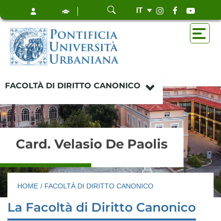
IT
FACOLTÀ DI DIRITTO CANONICO
Card. Velasio De Paolis
HOME
/ FACOLTÀ DI DIRITTO CANONICO
La Facoltà di Diritto Canonico