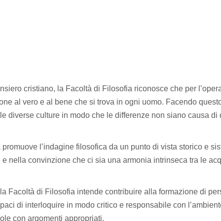
nsiero cristiano, la Facoltà di Filosofia riconosce che per l’ope
zione al vero e al bene che si trova in ogni uomo. Facendo quest
e diverse culture in modo che le differenze non siano causa di div
a promuove l’indagine filosofica da un punto di vista storico e si
e e nella convinzione che ci sia una armonia intrinseca tra le ac
lli la Facoltà di Filosofia intende contribuire alla formazione di 
apaci di interloquire in modo critico e responsabile con l’ambien
ole con argomenti appropriati.