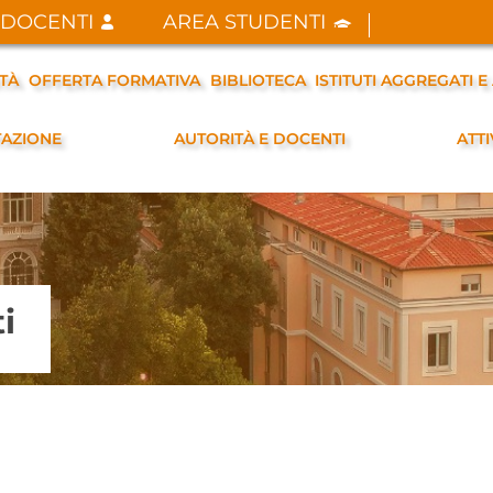
 DOCENTI
AREA STUDENTI
ITÀ
OFFERTA FORMATIVA
BIBLIOTECA
ISTITUTI AGGREGATI E 
TAZIONE
AUTORITÀ E DOCENTI
ATTI
i