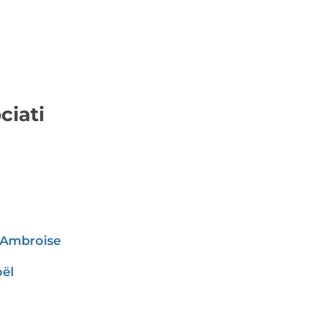
ciati
Ambroise
ël