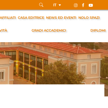
IT
AFFILIATI
CASA EDITRICE
NEWS ED EVENTI
NOLO SPAZI
VITÀ
GRADI ACCADEMICI
DIPLOMI