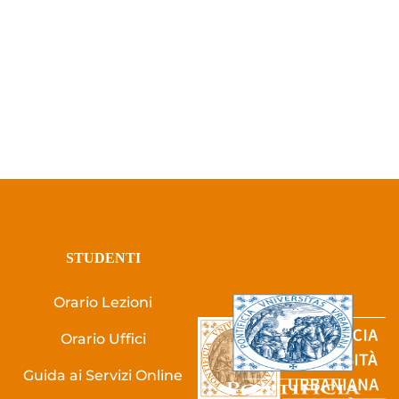
STUDENTI
Orario Lezioni
Orario Uffici
Guida ai Servizi Online